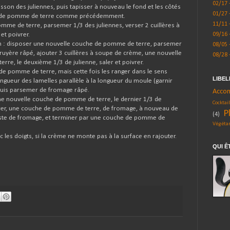
02/17 
son des juliennes, puis tapisser à nouveau le fond et les côtés
01/27 
s de pomme de terre comme précédemment.
11/11 
mme de terre, parsemer 1/3 des juliennes, verser 2 cuillères à
et poivrer.
09/16 
n : disposer une nouvelle couche de pomme de terre, parsemer
08/05 
gruyère râpé, ajouter 3 cuillères à soupe de crème, une nouvelle
08/28 
re, le deuxième 1/3 de julienne, saler et poivrer.
de pomme de terre, mais cette fois les ranger dans le sens
LIBEL
longueur des lamelles parallèle à la longueur du moule (garnir
puis parsemer de fromage râpé.
Acco
 nouvelle couche de pomme de terre, le dernier 1/3 de
Cocktai
vrer, une couche de pomme de terre, de fromage, à nouveau de
P
(4)
ste de fromage, et terminer par une couche de pomme de
Végéta
 les doigts, si la crème ne monte pas à la surface en rajouter.
QUI Ê