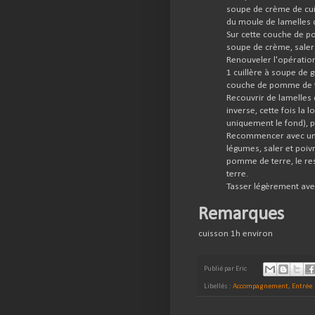
soupe de crème de cuis
du moule de lamelle
Sur cette couche de po
soupe de crème, saler 
Renouveler l'opératio
1 cuillère à soupe de 
couche de pomme de ter
Recouvrir de lamelles 
inverse, cette fois la 
uniquement le fond), 
Recommencer avec une
légumes, saler et poi
pomme de terre, le re
terre.
Tasser légèrement avec
Remarques
cuisson 1h environ
Publié par
Eric
Libellés :
Accompagnement
,
Entrée