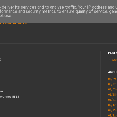
deliver its services and to analyze traffic. Your IP address and
formance and security metrics to ensure quality of service, ge
 abuse.
okbook
PAGE
s
Acc
ARCH
03/29 
03/22 
08/03 
au
01/28 
oyennes BF15
01/21 
02/12 
09/25 
09/11 