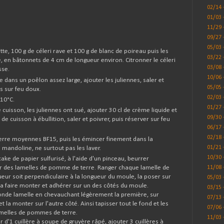
02/14 
01/03 
11/29 
09/27 
05/03 
te, 100 g de céleri rave et 100 g de blanc de poireau puis les
03/22 
e, en bâtonnets de 4 cm de longueur environ. Citronner le céleri
03/08 
sse.
10/06 
 dans un poêlon assez large, ajouter les juliennes, saler et
05/05 
s sur feu doux.
02/03 
210°C.
01/27 
cuisson, les juliennes ont sué, ajouter 30 cl de crème liquide et
09/30 
e cuisson à ébullition, saler et poivrer, puis réserver sur feu
06/17 
02/18 
rre moyennes BF15, puis les émincer finement dans la
01/21 
 mandoline, ne surtout pas les laver.
10/30 
ke de papier sulfurisé, à l'aide d'un pinceau, beurrer
arnir des lamelles de pomme de terre. Ranger chaque lamelle de
11/08 
ueur soit perpendiculaire à la longueur du moule, la poser sur
05/03 
la faire monter et adhérer sur un des côtés du moule.
03/15 
onde lamelle en chevauchant légèrement la première, sur
07/13 
et la monter sur l'autre côté. Ainsi tapisser tout le fond et les
07/06 
melles de pommes de terre.
11/03 
 d'1 cuillère à soupe de gruyère râpé, ajouter 3 cuillères à