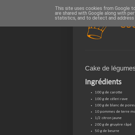
This site uses cookies from Google to 
are shared with Google along with per
statistics, and to detect and address
Co
Cake de légume
Ingrédients
100 g de carotte
100 g de céleri rave
100 g de blanc de poire
10 pommes de terre m
1/2 citron jaune
200 g de gruyère râpé
50 g de beurre