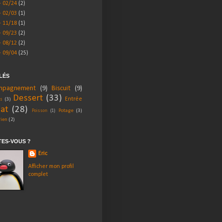
- 02/24
(2)
- 02/03
(1)
- 11/18
(1)
- 09/23
(2)
- 08/12
(2)
- 09/04
(25)
LÉS
mpagnement
(9)
Biscuit
(9)
Dessert
(33)
Entrée
ls
(3)
lat
(28)
Potage
(3)
Poisson
(1)
rien
(2)
TES-VOUS ?
Eric
Afficher mon profil
complet