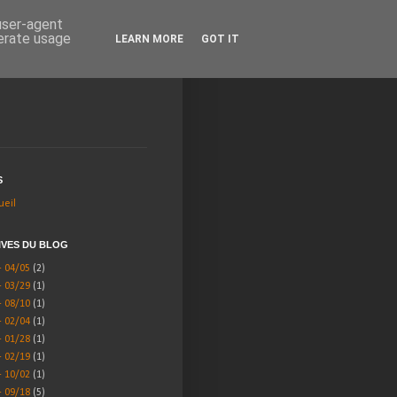
 user-agent
nerate usage
LEARN MORE
GOT IT
S
ueil
IVES DU BLOG
- 04/05
(2)
- 03/29
(1)
- 08/10
(1)
- 02/04
(1)
- 01/28
(1)
- 02/19
(1)
- 10/02
(1)
- 09/18
(5)