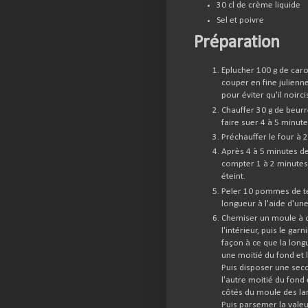
30 cl de crème liquide
Sel et poivre
Préparation
Eplucher 100 g de carot
couper en fine julienn
pour éviter qu'il noirci
Chauffer 30 g de beurre
faire suer 4 à 5 minute
Préchauffer le four à 
Après 4 à 5 minutes de 
compter 1 à 2 minutes d
éteint.
Peler 10 pommes de te
longueur à l'aide d'une
Chemiser un moule à ca
l'intérieur, puis le g
façon à ce que la long
une moitié du fond et 
Puis disposer une sec
l'autre moitié du fond 
côtés du moule des la
Puis parsemer la valeur